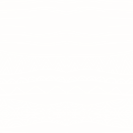
טנזניה וזנזיבר | טיסה ישירה | סוכות