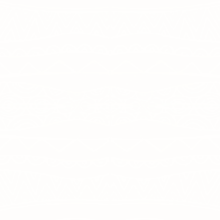
טנזניה וזנזיבר | 8 ימים | טיול פרטי
5 ימי ספארי ו-3 ימי נופש