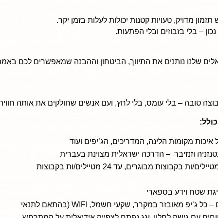
זמון מדויק, טעויות קטנות יכולות לעלות בזמן יקר.
כון – בלי בזבוזים ובלי הפתעות.
לים שלנו נותנים את התיווך, הביטחון וההבנה שמאפשרים לכם באמ
ה טובה – בלי עומס, בלי לחץ, ועם אנשים שחולקים את אותה חוויה.
כולל:
 איכות מקומות הלינה, המדריכים, הג’יפים ועוד
נזניה וזנזיבר – הדרכה ישראלית מצוינת בעברית
קבוצת מטיילים קטנה ואיכותית – עד 18 מטיילים/ות בקבוצות מבוגרים, עד 24 מטיילים/ות בקבוצות
יגת שטח וידע בספארי
ג’יפים 4X4 חדישים, מרווחים ובטיחותיים – כל ג’יפ מאובזר במקרר, שקעי חשמל, WIFI (בהתאם לתנאי
ים עם גישה לחלון, וגג נפתח לצפייה אידיאלית על המתרחש