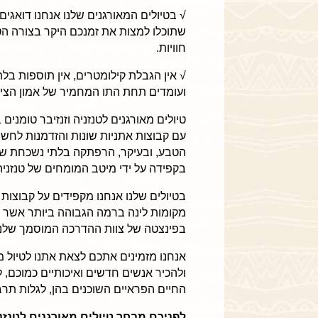
√ בטיולים המאורגנים שלנו אנחנו דואגי
שתוכלו למצות את זמנכם היקר בצורה הט
חוויות.
√ אין הגבלת קילומטרים, אין תוספות בלת
ועומדים תחת התו המחמיר של אמון הציב
טיולים מאורגנים לטנזניה וזנזיבר טומני
עם קבוצות אתניות שונות והזדמנות לחשי
הטבע, ובעיקר, הרפתקה בלתי נשכחת שלא
בקפידה על ידי מיטב המומחים של טנזניה 
בטיולים שלנו אנחנו מקפידים על קבוצות 
מקומות לינה ברמה הגבוהה ביותר אשר נות
בפינצטה של צוות ההדרכה המוסמך שלנו,
אנחנו מזמינים אתכם לצאת אתנו לטיול מ
ולהכיר אנשים חדשים ואיכותיים כמוכם,
החיים הפראיים השוכנים בהן, לגלות תרבו
לפניכם מבחר טיולים מאורגנים לטנזני