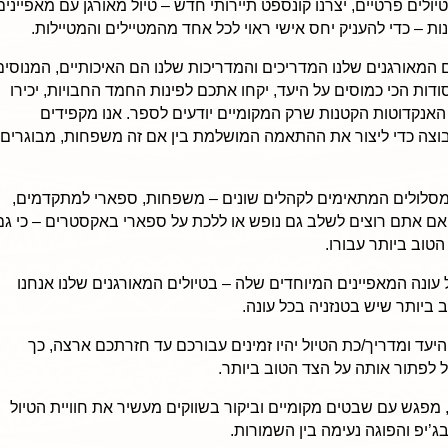
ולים פרטיים, יצרנו קונספט תיירותי חדש – טיול מאורגן עם מאפיינים
ת – כדי להעניק יחס אישי ראוי לכל אחד מהמטיילים והמטיילות.
 המאורגנים שלנו המדריכים והמדריכות שלנו הם האיכותיים, המנוסים
ודות הכי כמוסים על היעד, יקחו אתכם לפינות החמד החבויות, יכירו
האנקדוטות הקטנות שרק המקומיים יודעים לספר. אנו מקפידים
וצה כדי ליצור את ההתאמה המושלמת בין אם זה משפחות, מבוגרים
 מסלולים המתאימים לקהלים שונים – משפחות, ספארי למתקדמים,
האם אתם רוצים לשלב גם נופש או ללכת על ספארי באקסטרים – כי גם
הטוב ביותר עבורו.
כל עונה המאפיינים המיוחדים שלה – בטיולים המאורגנים שלנו אנחנו
ביותר שיש בטנזניה בכל עונה.
עד ומדריך/כת הטיול יהיו זמינים עבורכם עד חזרתכם ארצה, כך
 לפתור אותה על הצד הטוב ביותר.
, מפגש עם שבטים מקומיים וביקור בשווקים מעשיר את חוויית הטיול
יפ והפוגה נעימה בין השמורות.