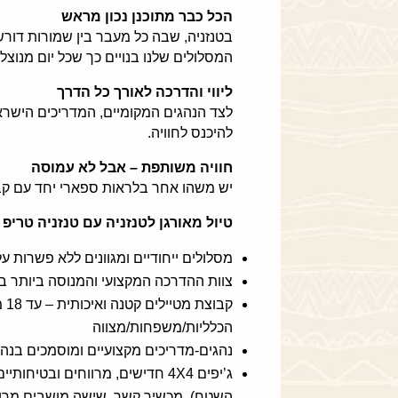
הכל כבר מתוכנן נכון מראש
בטנזניה, שבה כל מעבר בין שמורות דורש ת
המסלולים שלנו בנויים כך שכל יום מנוצל נ
ליווי והדרכה לאורך כל הדרך
לצד הנהגים המקומיים, המדריכים הישרא
להיכנס לחוויה.
חוויה משותפת – אבל לא עמוסה
יש משהו אחר בלראות ספארי יחד עם קבוצ
טיול מאורגן לטנזניה עם טנזניה טריפ 
מסלולים ייחודיים ומגוונים ללא פשרות על
צוות ההדרכה המקצועי והמנוסה ביותר בט
הכלליות/משפחות/מצווה
נהגים-מדריכים מקצועיים ומוסמכים בנה
השטח), מכשיר קשר, שישה מושבים מרווח