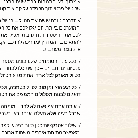
√ מתוך ידע והתמחות רבת שנים בתכנון טי
של טיול פרטי תוך הקפדה על קבוצות קטנו
√ הדרכה טובה עושה את הטיול – בטיולים
והמוערכים ביותר. הם יגלו לכם את כל הס
לכם את ההיסטוריה, התרבות ואפילו את 
להתאים בין המדריך/מדריכה להרכב הקב
או קבוצה מעורבת.
√ בכל עונה המומחים שלנו בונים מספר
פנסיונרים וחברים – כך שתוכלו לבחור 
בטיול מאורגן לכל אחד ואחת מגיע הטיול 
√ כל רגע הוא זמן טוב לטיול בטנזניה, ול
דואגים לבנות מסלולים הממצים את הטוב 
√ איתנו אתם אף פעם לא לבד – מומחה הי
שבכל בעיה שלא תעלה, אנחנו כאן בשביל
√ שילוב אטרקציות כגון סיור במטעי קפה
ומאפשר מתיחת איברים משהות ארוכה בג’