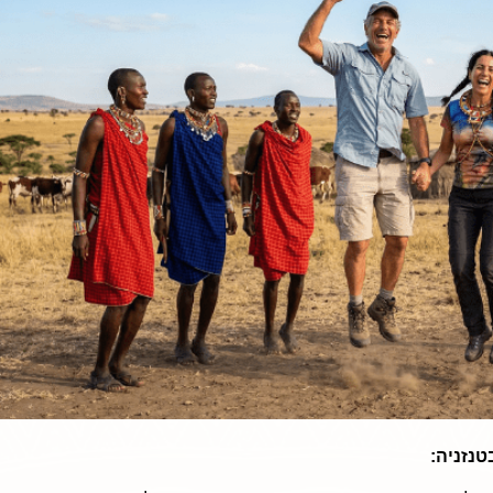
טנזניה: