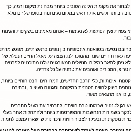
ם לבחור את מקומות הלינה הטובים ביותר מבחינת מיקום ורמה, כך
ובה ביותר ולשים את הראש במקום נעים ונוח בסופו של יום מלא
י צפויות ואין הפתעות לא נעימות – אנחנו מאמינים בשקיפות והגינות
ור.
ם בחובם נסיעה בסוואנות אינסופיות בין נופים בראשיתיים, מפגש מרתק
פה לאורח חיים שונה מהמוכר לנו, הצצה על מעגל החיים הנפלא של
 ניתן לתאר במילים. הטיולים המאורגנים שלנו מתוכננים לפרטים
טריפ, המכירים ואוהבים את טנזניה על כל צדדיה.
קטנות ואיכותיות, כלי הרכב החדישים, המרווחים והבטיחותיים ביותר,
נים חיזוק לחוויה הטנזנית במיקומם וסגנונם העיצובי, ובחירה
 בו אנו מתגאים מאוד.
אורגן לטנזניה שכמותו טרם חוויתם, להרחיב את מעגל החברים
 לבקר בשמורות הנחשבות והמפורסמות ביותר ולהתחקות אחר בעלי
יות מסקרנות, ובעיקר לצבור חוויות וזיכרונות שיישארו עמכם לתמיד.
ה וזנזיבר. נשמח לעמוד לשירותכם בבחירת טיול מאורגן לטנזניה