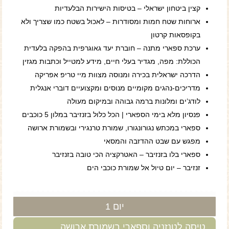
קצין ביטחון ישראלי – בטיסות הישירות הבלעדיות
ארוחות שטח חמות ומסודרות – לאכול בשטח כמו שצריך ולא
בקופסאות קרטון
ערכת ספארי מתנה – חוברת יעד גאוגרפית בהפקה בלעדית
הכוללת: מפה, מגדיר בעלי חיים, מידע למטייל וכתבות מגזין
הדרכה ישראלית בכירה ומנוסה מצוות מיי טריפ אפריקה
מדריכים-נהגים מקומיים מנוסים ומקצועיים דוברי אנגלית
לודג’ים ומלונות ברמה גבוהה ובמיקום מעולה
פנסיון מלא בימי הספארי | הכל כלול בזנזיבר במלון 5 כוכבים
ספארי במכתש נגורונגורו, שמורת טרנגירי ובשמורת ארושה
מפגש עם שבט ההדזבה והמסאי
ספארי בלו בזנזיבר – האטרקציה הכי טובה בזנזיבר
זנזיבר – יום טיול אל שמורת כוכבי הים
יום 1
טיסה לטנזניה וספארי בשמורת ארושה