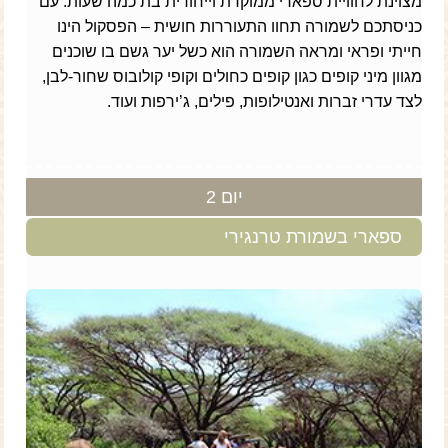
מצוינת לחוויית ספארי ממוקדת וייחודית בת כמה שעות. עם
כניסתכם לשמורה תחוו התעוררות חושית – הפסקול הינו
חייתי ופראי ומראה השמורה הוא כשל יער גשם בו שוכנים
מגוון מיני קופים כגון קופים כחולים וקופי קולובוס שחור-לבן,
לצד עדרי זברות ואנטילופות, פילים, ג’ירפות ועוד.
יום 2
ספארי בשמורת טרנגירי