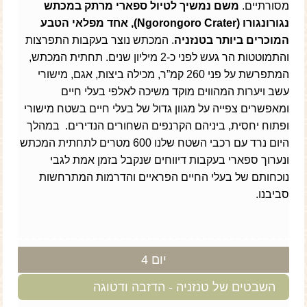
מסורתיים.
משם נמשיך לטיול ספארי מרתק במכתש
נגורונגורו (Ngorongoro Crater), אחד מפלאי הטבע
המוכרים ביותר בטנזניה
. המכתש נוצר בעקבות התפרצות
והתמוטטות הר געש לפני כ-2 מיליון שנים. תחתית המכתש,
המתפרשת על פני 260 קמ”ר, מכילה ביצות, אגם, מישורי
עשב ויערות המהווים מוקד משיכה לאלפי בעלי חיים
ומאפשרים צפייה על מגוון גדול של בעלי חיים בשטח מישורי
ופתוח יחסית, ביניהם הקרנפים השחורים הנדירים. במהלך
היום נרד עם רכבי השטח שלנו 600 מטרים לתחתית המכתש
ונערוך ספארי בעקבות דיווחים שנקבל בזמן אמת לגבי
נוכחותם של בעלי החיים הפראיים והדרמות המתרחשות
סביבנו.
יום 4
השבטים של טנזניה - הדזבה ודטוגה