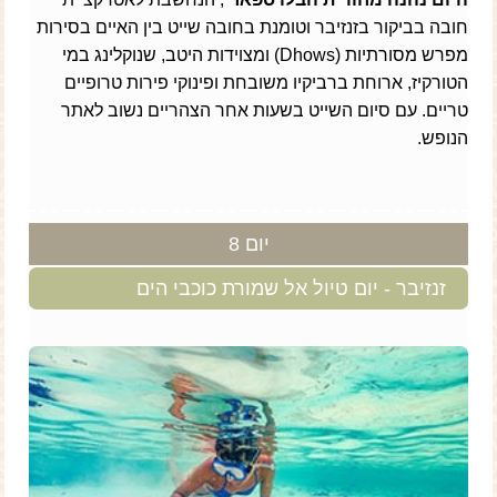
חובה בביקור בזנזיבר וטומנת בחובה שייט בין האיים בסירות
מפרש מסורתיות (Dhows) ומצוידות היטב, שנוקלינג במי
הטורקיז, ארוחת ברביקיו משובחת ופינוקי פירות טרופיים
טריים. עם סיום השייט בשעות אחר הצהריים נשוב לאתר
הנופש.
יום 8
זנזיבר - יום טיול אל שמורת כוכבי הים