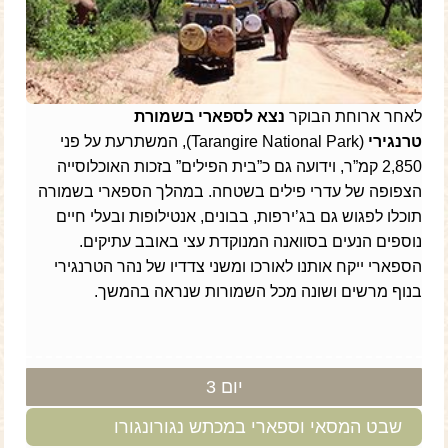
לאחר ארוחת הבוקר
נצא לספארי בשמורת
טרנגירי
(Tarangire National Park), המשתרעת על פני
2,850 קמ”ר, וידועה גם כ”בית הפילים” בזכות האוכלוסייה
הצפופה של עדרי פילים בשטחה. במהלך הספארי בשמורה
תוכלו לפגוש גם בג’ירפות, בבונים, אנטילופות ובעלי חיים
נוספים הנעים בסוואנה המנוקדת עצי באובב עתיקים.
הספארי ייקח אותנו לאורכו ומשני צדדיו של נהר הטרנגירי
בנוף מרשים ושונה מכל השמורות שנראה בהמשך.
יום 3
שבט המסאי וספארי במכתש נגורונגורו