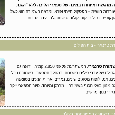
יה מרגשת ומיוחדת במינה של ספארי הליכה ללא “הגנת
וררות חושית – הפסקול חייתי ופראי ומראה השמורה הוא כשל
ון קופים כחולים וקופי קולובוס שחור-לבן, עדרי זברות
 טרנגירי - בית הפילים
מורת טרנגירי
, המשתרעת על פני 2,850 קמ”ר, וידועה גם
הגדולה של עדרי פילים בשטחה. במהלך הספארי בשמורה נוכל
ים, אנטילופות מסוגים שונים, נמרים ואריות הנעים בסוואנה
 מגוון בעלי הכנף בשמורה – מרתק ומיוחד. סיור הספארי ייקח
גירי בנוף מרשים.
ארי בשמורה המפורסמת בעולם