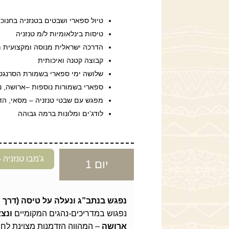
טיול ספארי ושבטים בטנזניה בחנו
טיסות בינלאומיות ל/מ טנזניה
הדרכה ישראלית מנוסה ומקצועית מ
קבוצה קטנה ואיכותית
שלושה ימי ספארי בשמורת הסרנגט
ספארי בשמורות נוספות –ארושה, נגור
מפגש עם שבטי טנזניה – מסאי, הד
לודג’ים ומלונות ברמה גבוהה
ג'מבו טנזניה
יום 1
נפגש בנתב”ג ונעלה על טיסה (דרך יע
נפגוש במדריכים-נהגים המקומיים
ונצ
ארושה
– המהווה הזדמנות מצוינת לח