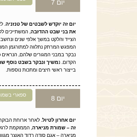
יום 7
יום זה יוקדש לשבטים של טנזניה
. ל
את בני שבט ההדזבה
, המשתייכים ל
הצייד והלקט במשך אלפי שנים ונחשב 
המפגש המרתק נתלווה למתורגמן המכ
נבקר במבני המגורים שלהם, הנראים כמ
הקדום. נ
משיך ונבקר בשבט נוסף שחי
בייצור ראשי חיצים ומתכות נוספות.
ספארי בשמור
יום 8
יום אחרון לטיול
. לאחר ארוחת הבוקר
זה – שמורת מניארה
, הממוקמת לרגל
מניארה – אגם סודה רדוד האוצר מגוון 