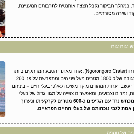
ד. במהלך הביקור נקבל הצצה אותנטית לתרבותם המעניינת,
וד ושירה מסורתיים.
נגורונגורו
רו
(Ngorongoro Crater), אחד מאתרי הטבע המרתקים ביותר
בטנזניה. תחתית המכתש, הממוקמת בגובה של כ-1800 מטרים מעל פני הים ומתפרשת על פני 260
י עשב ויערות המהווים מוקד משיכה לאלפי בעלי חיים – ביניהם
ות, נמרים וצבועים, ומאפשרים צפייה על מגוון גדול של בעלי
עם ההגעה למכתש נרד עם הג’יפים כ-600 מטרים לקרקעיתו ונערוך
 אמת לגבי נוכחותם של בעלי החיים הפראיים.
ם של טנזניה