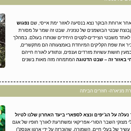
אחר ארוחת הבוקר נצא בנסיעה לאזור ימת אייסי, שם
נפגוש
קבוצת שבטי הבושמנים של טנזניה. שבט זה שמר על מסורת
לאחד משבטי הציידים-לקטים היחידים שנותרו בעולם. במהלך
יר את שפת הקליקים המיוחדת באמצעותה הם מתקשרים,
עין חושות עשויות מזרדים וענפים, ונתוודע לאורח חייהם
 באזור זה – שבט הדטוגה
המתמחה מזה מאות בשנים
ת מניארה- חוזרים הביתה
נעלה על הג’יפים ונצא לספארי ביעד האחרון שלנו לטיול
י מצוקי השבר הסורי-אפריקאי ומשתרעת לאורך חופיו של אגם
עשיר של בעלי חיים. השמורה, שהוכרזה על ידי ארגון אונסק”ו