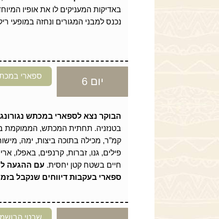
באדיקות המעניקים לו את אופיו המיוח
נכנס למבני המגורים ונחזה במופעי ריק
ספארי במכתש 
יום 6
הבוקר נצא לספארי במכתש נגורונגו
קמ”ר, מכילה בתוכה ביצות, ימה, מישור
פילים, גנו, זברות, קרנפים, באפלו, ארי
חיים בשטח קטן יחסית.
ספארי בעקבות דיווחים שנקבל בזמן
שבטי הבושמני