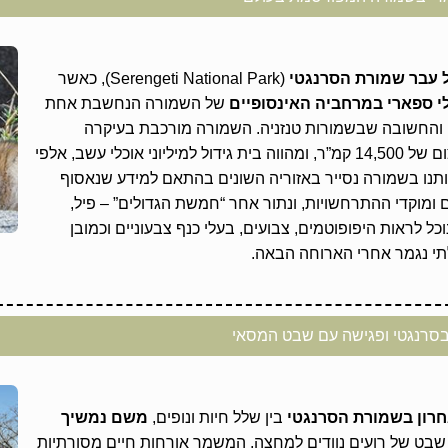
 עבר שמורת הסרנגטי
(Serengeti National Park), כאשר
לי ספארי במרחביה האינסופיים
של השמורה הנחשבת אחת
 והחשובה שבשמורות טנזניה. השמורה מורכבת בעיקרה
מסוואנת עשב המשתרעת על שטח עצום של 14,500 קמ”ר, ומהווה בית גידול למיליוני אוכלי עשב, אלפי
ותנו בשמורה נסייר באזוריה השונים בהתאם למידע שנאסוף
 ומוקדי ההתרחשויות, ונתור אחר “חמשת הגדולים” – פיל,
כל לראות היפופוטמים, צבועים, בעלי כנף צבעוניים וכמובן
תי נגמר אחרי הארוחה הבאה.
בסרנגטי ופגישה עם שבט המסאי
חרון בשמורת הסרנגטי
בין שלל חיות ונופים,
משם נמשיך
 שבט של רועים נוודים למחצה, המשמר אורחות חיים מסורתיות