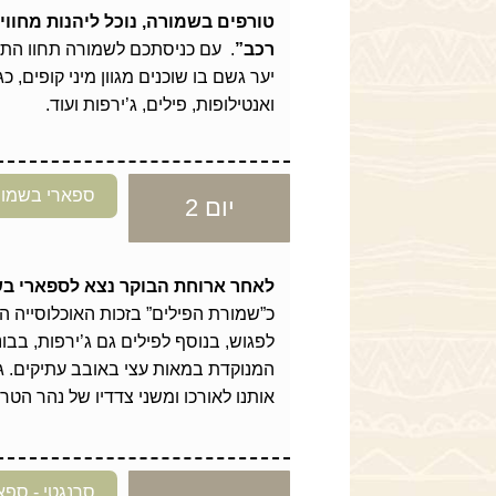
טורפים בשמורה, נוכל ליהנות מחוו
רכב”
. עם כניסתכם לשמורה תחוו התע
יער גשם בו שוכנים מגוון מיני קופים, כג
ואנטילופות, פילים, ג’ירפות ועוד.
ספארי בשמורת
יום 2
לאחר ארוחת הבוקר נצא לספארי בש
כ”שמורת הפילים” בזכות האוכלוסייה 
לפגוש, בנוסף לפילים גם ג’ירפות, בבונ
המנוקדת במאות עצי באובב עתיקים. גם
אותנו לאורכו ומשני צדדיו של נהר הטרנ
סרנגטי - ספ