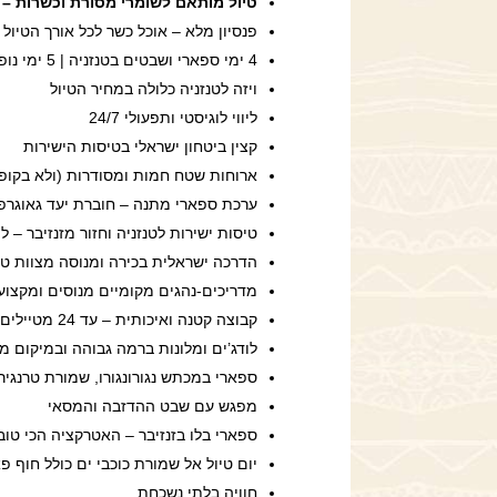
טיול מותאם לשומרי מסורת וכשרות –
פנסיון מלא – אוכל כשר לכל אורך הטיול 
4 ימי ספארי ושבטים בטנזניה | 5 ימי נופש בזנזיבר
ויזה לטנזניה כלולה במחיר הטיול
ליווי לוגיסטי ותפעולי 24/7
קצין ביטחון ישראלי בטיסות הישירות
ארוחות שטח חמות ומסודרות (ולא בקופס
ערכת ספארי מתנה – חוברת יעד גאוגרפי
טיסות ישירות לטנזניה וחזור מזנזיבר – ל
הדרכה ישראלית בכירה ומנוסה מצוות טנ
מדריכים-נהגים מקומיים מנוסים ומקצועי
קבוצה קטנה ואיכותית – עד 24 מטיילים/ות בלבד
לודג’ים ומלונות ברמה גבוהה ובמיקום מ
ספארי במכתש נגורונגורו, שמורת טרנגיר
מפגש עם שבט ההדזבה והמסאי
ספארי בלו בזנזיבר – האטרקציה הכי טוב
יום טיול אל שמורת כוכבי ים כולל חוף פ
חוויה בלתי נשכחת