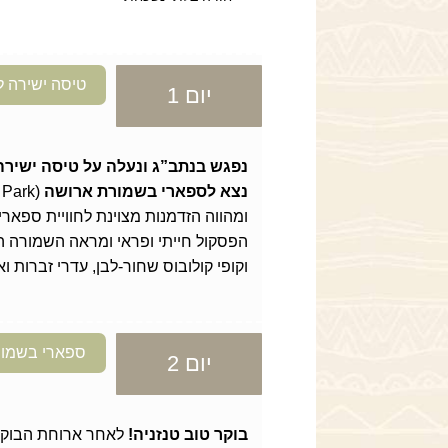
טיסה ישירה ל
יום 1
נפגש בנתב”ג ונעלה על טיסה ישירה
נצא לספארי בשמורת ארושה
ומהווה הזדמנות מצוינת לחוויית ספאר
הפסקול חייתי ופראי ומראה השמורה הוא 
וקופי קולובוס שחור-לבן, עדרי זברות וא
ספארי בשמור
יום 2
בוקר טוב טנזניה!