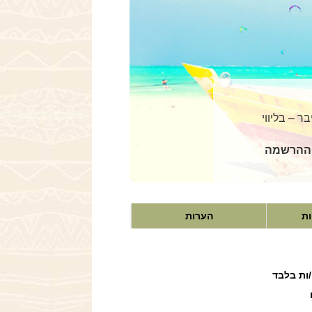
-5 ימי נופש מפנק בזנזיבר – בליווי
ההרשמה
ות
הערות