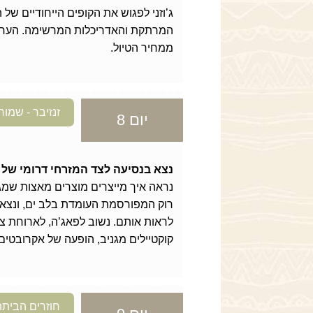
ג’וזני לפגוש את הקופים הייחודיים של
המרתקת והאדריכלות המרשימה. הערה: ה
ממחיר הטיול.
זנזיבר - שמור
יום 8
נצא בנסיעה לצד המזרחי דרומי של זנז
נראה איך מייצרים מוצרים מאצות שמג
רוק המפורסמת העומדת בלב ים, ונצא בש
לראות אותם. נשוב לפאג’ה, לארוחת צהר
קוקטיילים מגניב, הופעה של אקרובטים, 
חוזרים הביתה