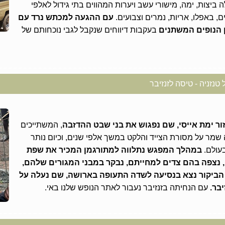
פני 260 קמ”ר, מכילה ביצות, ימה, מישורי עשב ויערות המהווים בתי גידול לאלפי
פים, באפלו, אריות, נמרים וצבועים.
עם ההגעה למכתש נרד עם
ן הנופים המשתנים
בעקבות דיווחים שנקבל לגבי נוכחותם של
נזניה - טיסה לזנזיבר
ור ימת אייסי, שם נפגוש את בני שבט ההדזבה
, המשתייכים
שמר על מסורת הצייד והלקט במשך אלפי שנים, וכיום נותר
עולם.
במהלך המפגש נתלווה למתורגמן המכיר את שפת
נצפה בהם צדים למחייתם, נבקר במבני המגורים שלהם,
 הביקור נצא בנסיעה לשדה התעופה בארושה, שם נעלה על
יבר.
עם הנחיתה בזנזיבר נעבור לאתר הנופש שלנו באי.