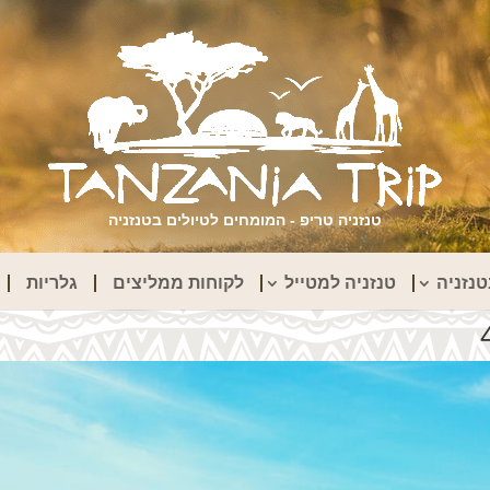
טנזניה טריפ - המומחים לטיולים בטנזניה
נזניה
טנזניה למטייל
לקוחות ממליצים
גלריות