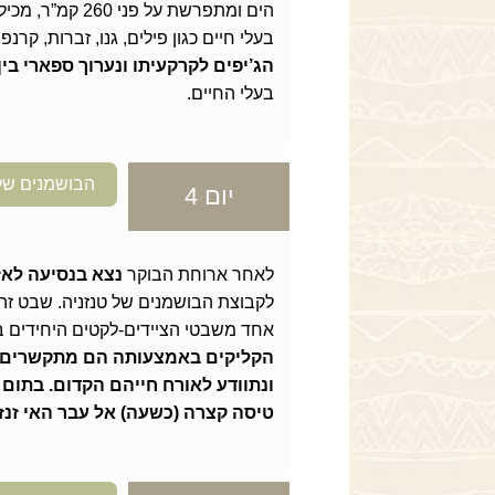
הים ומתפרשת על 
בעלי חיים כגון פילים, גנו, זברות, קרנ
הג’יפים לקרקעיתו ונערוך ספארי בי
בעלי החיים.
הבושמנים של ט
יום 4
לאחר ארוחת הבוקר
נצא בנסיעה לאז
לקבוצת הבושמנים של טנזניה. שבט זה 
אחד משבטי הציידים-לקטים היחידים ב
הקליקים באמצעותה הם מתקשרים, 
ונתוודע לאורח חייהם הקדום. בתום
טיסה קצרה (כשעה) אל עבר האי זנז