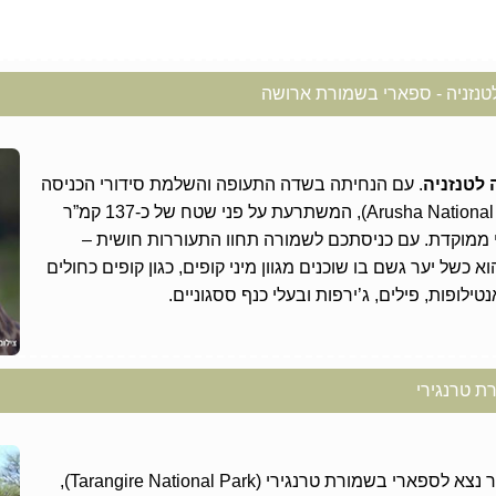
טנזניה - ספארי בשמורת ארושה
 לטנזניה
. עם הנחיתה בשדה התעופה והשלמת סידורי הכניסה
(Arusha National Park), המשתרעת על פני שטח של כ-137 קמ”ר
י ממוקדת. עם כניסתכם לשמורה תחוו התעוררות חושית –
כשל יער גשם בו שוכנים מגוון מיני קופים, כגון קופים כחולים
נטילופות, פילים, ג’ירפות ובעלי כנף ססגוניים.
ת טרנגירי
לאחר ארוחת הבוקר נצא לספארי בשמורת טרנגירי (Tarangire National Park),