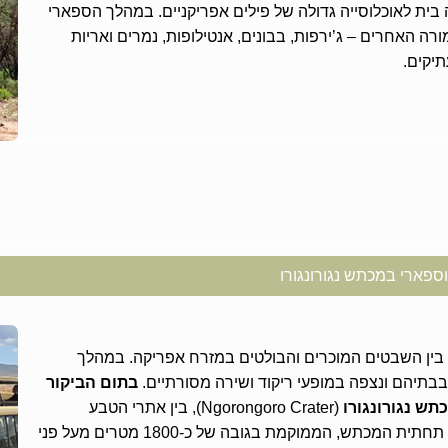
2,85 קמ”ר, ומהווה בית לאוכלוסייה גדולה של פילים אפריקניים. במהלך הספארי
ה האחרים – ג’ירפות, בבונים, אנטילופות, נמרים ואריות
יקים.
פארי במכתש נגורונגורו
 בין השבטים המוכרים והבולטים במזרח אפריקה. במהלך
בבתיהם ונצפה במופעי ריקוד ושירה מסורתיים.
בתום הביקור
תש נגורונגורו
(Ngorongoro Crater), בין אתרי הטבע
הפופולריים והמרתקים ביותר בטנזניה. תחתית המכתש, הממוקמת בגובה של כ-1800 מטרים מעל פני