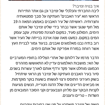
איך בנויה זנזיבר?
ליבה החברתי והכלכלי של זנזיבר וכן גם אתר התיירות
הראשי הוא “עיר האבנים” העתיקה על סבך סמטאותיה
וחצרותיה. ראשיתה של עיר האבנים באמצע המאה ה 19
מול חוף שנגני אשר נבחר בידי שליט זנזיבר של אותם
הימים, הסולטן סעיד, כמקום לעגינת ספינותיו, עקב עומק
המים במקום. כמעט מאה שנה ארכה בנייתה של העיר אשר
רוב בתיה נבנו מאלמוגים ואבנים, בניגוד גמור לבניית העץ
אשר רווחה במזרח אפריקה של אותם הימים.
הדבר מרמז על דלותם של אתרי הצלילה בחופיו המערביים
של האי; מושבות האלמוגים עדיין לא התאוששו מההרס
הכמעט מוחלט אשר פקד ורדף אותם לאורך עשרות בשנים.
סיור בעיר האבנים העתיקה של זנזיבר מן הראוי שיתחיל
בשוק העירוני התוסס ורצוי לעשותו בשעות בוקר מוקדמות.
אז מביאים הדייגים את שלל הדגה הטרייה, הנשים מגיעות
לקניות הבוקר עם סליהן הצבעוניים וקני הסוכר המובאים מן
השדות – טריים ורעננים.
השוק של זנזיבר משתרע על פני שני רחובות עיקריים,