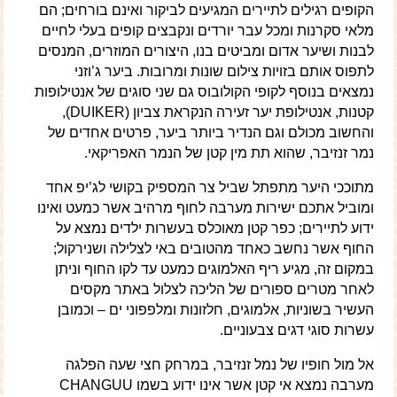
הקופים רגילים לתיירים המגיעים לביקור ואינם בורחים; הם
מלאי סקרנות ומכל עבר יורדים ונקבצים קופים בעלי לחיים
לבנות ושיער אדום ומביטים בנו, היצורים המוזרים, המנסים
לתפוס אותם בזויות צילום שונות ומרובות. ביער ג’וזני
נמצאים בנוסף לקופי הקולובוס גם שני סוגים של אנטילופות
קטנות, אנטילופת יער זעירה הנקראת צביון (DUIKER),
והחשוב מכולם וגם הנדיר ביותר ביער, פרטים אחדים של
נמר זנזיבר, שהוא תת מין קטן של הנמר האפריקאי.
מתוככי היער מתפתל שביל צר המספיק בקושי לג’יפ אחד
ומוביל אתכם ישירות מערבה לחוף מרהיב אשר כמעט ואינו
ידוע לתיירים; כפר קטן מאוכלס בעשרות ילדים נמצא על
החוף אשר נחשב כאחד מהטובים באי לצלילה ושנירקול;
במקום זה, מגיע ריף האלמוגים כמעט עד לקו החוף וניתן
לאחר מטרים ספורים של הליכה לצלול באתר מקסים
העשיר בשוניות, אלמוגים, חלזונות ומלפפוני ים – וכמובן
עשרות סוגי דגים צבעוניים.
אל מול חופיו של נמל זנזיבר, במרחק חצי שעה הפלגה
מערבה נמצא אי קטן אשר אינו ידוע בשמו CHANGUU