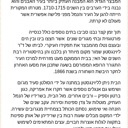
המבצר הגדול הוא המבנה העתיק ביותר בעיר האבנים והוא
נבנה בידי הערבים בין השנים 1710-1715. מטרתו המקורית
הייתה להגן על העיר והנמל מפני פלישה אפשרית אשר
מעולם לא קרתה.
תוך זמן קצר נבנו סביבו בתים נוספים כולל כנסייה
פורטוגזית ובתי מגורים שונים אשר חצצו בינו ובין הים
ובעצם נטלו מהמבצר את תפקידו העיקרי. לביתו של ד”ר
ליוינגסטון שמור מקום מיוחד הן בלבנו והן בהיסטוריה רבת
השנים של האי; בבית הממוקם מעט מזרחית למרכז העיר
התגורר הרופא המפורסם בשעה שתכנן את מסעו האחרון
לחקר היבשת השחורה בשנת 1866.
הבית ניתן לליוינגסטון במתנה על ידי הסולטן סעיד מג’ום
ושימש גם אנגלים נוספים אשר חקרו את אפריקה, כגון
ברטון וספיק – ורבים אחרים. מול הבית, בשרידיו של הנמל
העתיק, מוטלות על צדן ספינות וסירות. עקב שנים של
הזנחה ואי שימוש, נסתם הכותל בצמחיית מנגרובים עשירה.
ילדי המקום מבלים שעות רבות בין שרידיהן של אותן ספינות
בתקווה לגלות אוצרות חבויים, עצים המתאימים לשימוש