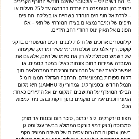
בין החודשים יולי – אוקטובר שהינם חודשי החורף הקרירים
יחסית בהן הטמפרטורה יורדת בהדרגה עד ל 25 מעלות או
– לרדת אל חוף הים הנהדר בשחייה או בצלילה. החופים
היפים של זנזיבר נמצאים בצידו המזרחי של האי – אלו
הפונים אל האוקיינוס ההודי רחב הידיים.
קילומטרים ארוכים של חולות לבנים ורכים המעוטרים בדקלי
קוקוס, ריף אלמוגים ועולם תת ימי עשיר ומרתק. שקיעתה
של השמש מסמלת לא רק את סיומו של היום, אלא גם את
העובדה שמידות החום צונחות כאילו במטה קסמים. אז
אפשר לצאת שוב אל הרחובות והכיכרות המתמלאים תוך
דקות ספורות בהמוני אדם. הרחבה הגדולה המצויה מול
הנמל החדש ובסמוך לגני גמהורי (JAMHURI) היא מקום
הבילוי המועדף על התושבים המקומיים ועל התיירים כאחד;
המוני דוכנים זעירים מוקמים בתוך דקות ובהם ניתן למצוא
הכל:
תפוזים ירקרקים, ליצ’י כתום, סוכר חום ובננות אדומות;
סמבוסה (בצק דמוי בורקס הממולא בבשר עגל ומטוגן
בשמן עמוק ורותח) כוס עסיסית של משקה המופק מקני