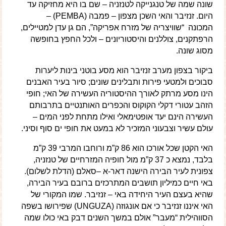
שונה שמה של טנגנייקה לטנזניה – שם בו היא מחזיקה עד
היום. זנזיבר והאי השכן מצפון – פמבה (PEMBA) –
המכונה “שוויצריה של מזרח אפריקה”, הם גן עדן למטיילים,
הרפתקנים, צוללנים והיסטוריונים – ולכל החפץ בחופשה
מסוג שונה.
ביקור בצפון מערב זנזיבר הוא מסע בוטני בינות ליערות
סבוכים ולמטעי פירות ותבלינים שונים; סיור בעיר האבנים
הינו מסע מרתק לאורך ההיסטוריה העשירה של האי; חופי
הזהב עטורי דקלי הקוקוס והכפרים האותנטיים בתרבותם
העשירה הינם יעד אופטימאלי ואילו מתחת לפני המים –
עולם עשיר וצבעוני המזכיר לא במעט את חופי ים סוף וסיני.
האי הקטן שכל אורכו הוא 86 ק”מ ורוחבו המרבי 39 ק”מ
בלבד, נמצא כ 37 ק”מ מול חופיה המזרחיים של טנזניה,
צפונית לעיר הבירה הישנה דאר-א –סאלם (הדלת לשלום).
באי חיים כמיליון תושבים המתרכזים ברובם בעיר הבירה,
שהיא בעצם העיר היחידה באי – זנזיבר. שמו המקורי של
האי איננו זנזיבר כי אם אונגוזה (UNGUZA) שפירושו בשפה
הסווהילית “מעבר” אולם במשך השנים דבק באי כולו שמה