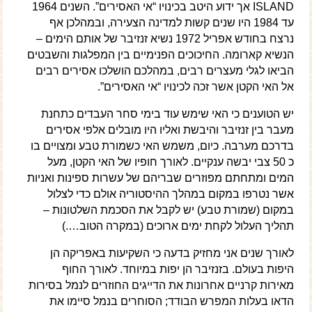
ISLAND אך ידוע היטב בכינויו “אי האסירים”. השנים 1964
עד 1984 היו שנים קשות למדינה הצעירה, ובמהלכן אף
נרצח בחודש אפריל 1972 נשיא זנזיבר של אותם הימים –
הנשיא קארומה. החיכוכים הפנימיים בין המפלגות והשבטים
הביאו לגלי מעצרים רבים, במהלכם הושלכו אסירים רבים
אל האי הקטן אשר זכה לכינויו “אי האסירים”.
יש הטוענים כי האי שימש עוד בימי סחר העבדים כתחנת
מעבר בין זנזיבר והיבשת ואליו היו מובלים אלפי אסירים
בדרכם מערבה. כיום, משמש האי כשמורת טבע ומצויים בו
כ 50 צבי יבשה ענקיים. לאורך חופיו של האי הקטן, מעל
המים ומתחתם מפוזרים שבריהם של עשרות ספינות ואניות
אשר נטרפו במקום במהלך ההיסטוריה אולם כדי לצלול
במקום (שמורת טבע) יש לקבל את הסכמת השלטונות –
תהליך העלול לקחת ימים ארוכים (במקרה הטוב….)
לאורך שנים אני מחזיק בדעה כי השקיעות באפריקה הן
היפות בעולם. בזנזיבר הן יפות במיוחד. לאורך החוף
מאירות קרניים אחרונות את הדייגים החוזרים לנמל בסירות
הדאו בעלות המפרש הבודד; הסוחרים בנמל סיימו את