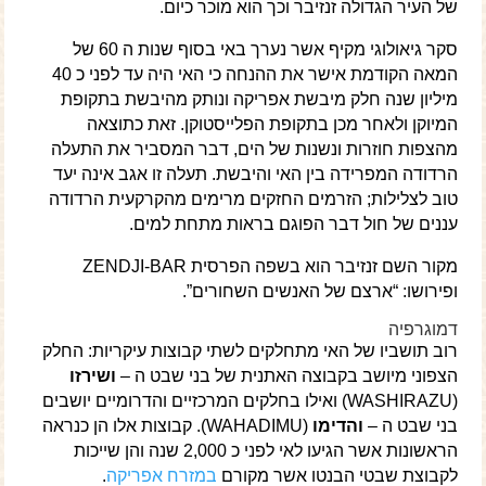
של העיר הגדולה זנזיבר וכך הוא מוכר כיום.
סקר גיאולוגי מקיף אשר נערך באי בסוף שנות ה 60 של
המאה הקודמת אישר את ההנחה כי האי היה עד לפני כ 40
מיליון שנה חלק מיבשת אפריקה ונותק מהיבשת בתקופת
המיוקן ולאחר מכן בתקופת הפלייסטוקן. זאת כתוצאה
מהצפות חוזרות ונשנות של הים, דבר המסביר את התעלה
הרדודה המפרידה בין האי והיבשת. תעלה זו אגב אינה יעד
טוב לצלילות; הזרמים החזקים מרימים מהקרקעית הרדודה
עננים של חול דבר הפוגם בראות מתחת למים.
מקור השם זנזיבר הוא בשפה הפרסית ZENDJI-BAR
ופירושו: “ארצם של האנשים השחורים”.
דמוגרפיה
רוב תושביו של האי מתחלקים לשתי קבוצות עיקריות: החלק
הצפוני מיושב בקבוצה האתנית של בני שבט ה –
ושירזו
(WASHIRAZU) ואילו בחלקים המרכזיים והדרומיים יושבים
בני שבט ה –
והדימו
(WAHADIMU). קבוצות אלו הן כנראה
הראשונות אשר הגיעו לאי לפני כ 2,000 שנה והן שייכות
לקבוצת שבטי הבנטו אשר מקורם
במזרח אפריקה
.