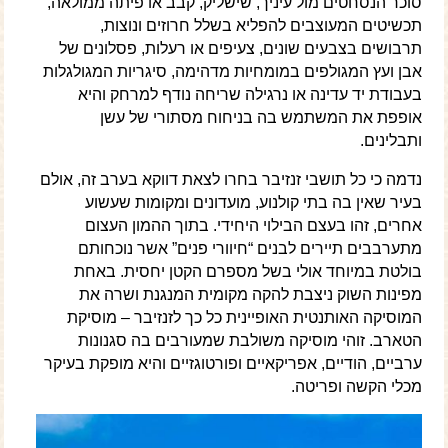
סוכר הנסחטים מול עיניך, שישליק, קבב או פיתה ממולאה,
תכשיטים המעוצבים להפליא בשלל חרוזים ונוצות,
תרבושים בצבעים שונים, צעיפים או רעלות, פסלונים של
אבן ועץ המגולפים במומחיות מדהימה, סיגריות המגולגלות
בעבודת יד עדינה או נרגילה שריחה נודף למרחק והיא
אופפת את המשתמש בה בניחוח מסתורי של עשן
ותבלינים.
נדמה כי כל תושבי זנזיבר בחרו לצאת דווקא בערב זה, אולם
בעיר שאין בה בתי קולנוע, מועדונים ומקומות שעשוע
אחרים, זהו בעצם הבילוי היחידי. בתוך ההמון העצום
מתערבבים תיירים לבנים “חיוורי פנים” אשר נוכחותם
בולטת במיוחד אולי בשל מספרם הקטן יחסית. באחת
מפינות השוק ניצבת להקה מקומית המנגנת ושרה את
המוסיקה האותנטית האופיינית כל כך לזנזיבר – מוסיקת
הטארב. זוהי מוסיקה משולבת שמעורבים בה סגנונות
ערביים, הודיים, אפריקאיים ופורטוגזיים והיא מופקת בעיקר
מכלי הקשה ופריטה.