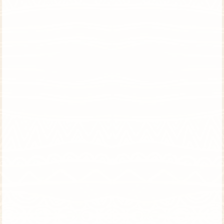
טנזניה וזנזיבר | טיסה ישירה | סוכות
טיול קונספט לבני/ות מצווה – מקומות אחרונים