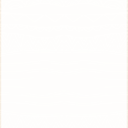
טנזניה וזנזיבר | טיסות ישירות | סוכות
6 ימי ספארי ו-2 ימי נופש בעונת הנדידה