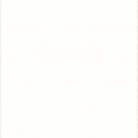
טנזניה וזנזיבר | 8 ימים | טיול פרטי
השילוב המושלם בין ספארי ונופש