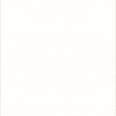
טנזניה וזנזיבר | טיסות ישירות | אוגוסט
טיול קונספט לבני/ות מצווה בחופש הגדול