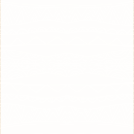
טיול לשומרי שבת וכשרות – יציאה מובטחת
טנזניה וזנזיבר | טיסות ישירות | אוגוסט