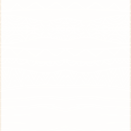
טנזניה וזנזיבר | טיסה ישירה | סוכות
קבוצת משפחות/מבוגרים