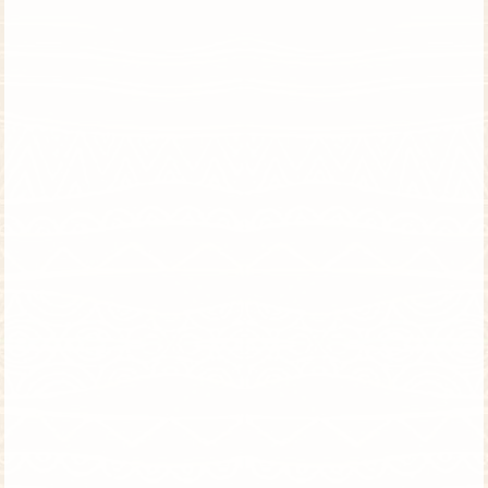
טנזניה וזנזיבר | 8 ימים | טיול פרטי
השמורות החשובות בטנזניה ונופש מפנק