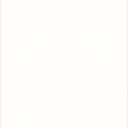
טנזניה וזנזיבר | 8 ימים | טיסות ישירות
ספארי ונופש יוקרתיים בהתאמה אישית