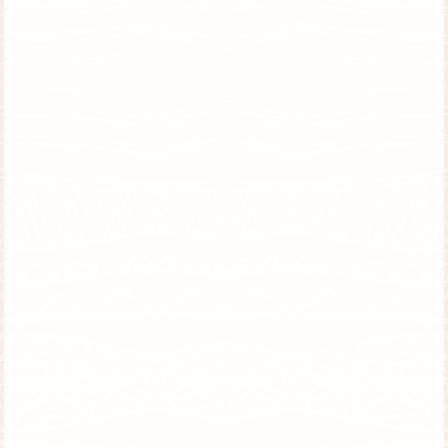
הנדידה הגדולה ונופש בזנזיבר – מקומות אחרונים
טנזניה וזנזיבר | טיסות ישירות | אוגוסט
השילוב המושלם בין ספארי לנופש – הטיול מלא