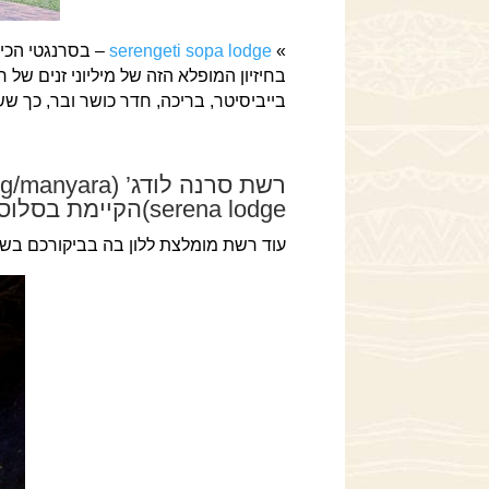
»
serengeti sopa lodge
– בסרנגטי הכי 
בחיזיון המופלא הזה של מיליוני זנים של
בייביסיטר, בריכה, חדר כושר ובר, כך ש
רשת סרנה לודג
serena lodge)הקיימת בסלוס, מנייארה, נגורונגורו וסרנגטי
עוד רשת מומלצת ללון בה בביקורכם בשמורות היא רשת ס