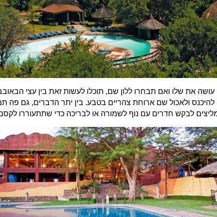
ושה את שלו ואם תבחרו ללון שם, תוכלו לעשות זאת בין עצי הבאובב
היכנס ולאכול שם ארוחת צהריים בטבע. בין יתר הדברים, גם פה תמצא
מליצים לבקש חדרים עם נוף לשמורה או לבריכה כדי שתתעוררו לקסם