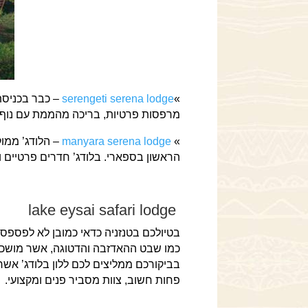
»
serengeti serena lodge
– כבר בכניסתכ
מרפסות פרטיות, בריכה מהממת עם נוף 
»
manyara serena lodge
– הלודג’ ממו
הראשון בספארי. בלודג’ חדרים פרטיים וסו
lake eysai safari lodge
בטיולכם בטנזניה כדאי כמובן לא לפספס
כמו שבט ההאדזבה והדטוגה, אשר מושכים
בביקורכם ממליצים לכם ללון בלודג’ אשר
פחות חשוב, צוות מסביר פנים ומקצועי.