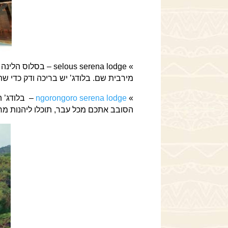
» us serena lodge
מירבית שם. בלודג’ יש בריכה ודק כדי שת
»
ngorongoro serena lodge
– בלודג’ ה
הסובב אתכם מכל עבר, תוכלו ליהנות מרמ