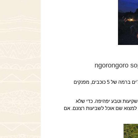
ngorongoro sopa lodge/tarangiri so
אם אתם מזדמנים לנגורונגורו, טרנגירי או סרנגטי ( ואולי כולם ביחד), כדאי שתבקרו בסופה לודג’. מדובר בלודג’ים ברמה של 5 כוכבים, מפנקים
קיעות וטבע יפהיפה. כדי שלא
 למצוא שם אוכל לשביעות רצונם. אם