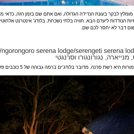
מומלץ לבקר בעונת הנדידה הגדולה, ואם אתם שם בזמן הזה, כדאי מאוד
 חיות הנודדות ליעדם הבא. חוויה בלתי נשכחת. בלודג’ אינטרנט אלחוטי
שום דבר לא יחסר לכם שם.
’ (rongoro serena lodge/serengeti serena lodg/manyara
רנה. מדובר בלודג’ים ברמה גבוהה של 5 כוכבים פלוס-פלוס, מפנקים במיוחד.