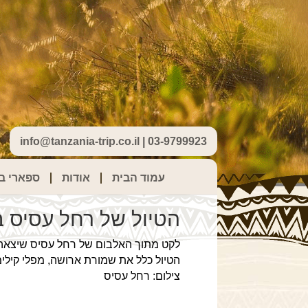
info@tanzania-trip.co.il | 03-9799923
עמוד הבית
אודות
ספארי בט
הטיול של רחל עסיס ב
לקט מתוך האלבום של רחל עסיס שיצאה איתנ
הטיול כלל את שמורת ארושה, מפלי קילימ
צילום: רחל עסיס