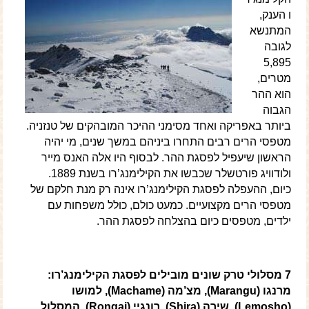
ו הענק,
המתנשא
לגובה
5,895
מטרים,
הוא ההר
הגבוה
ביותר באפריקה ואחד מסימני ההיכר המובהקים של טנזניה.
מטפסי הרים רבים התחרו ביניהם במשך שנים, מי יהיה
הראשון שיעפיל לפסגת ההר. לבסוף היו אלה האנס מייר
ולודוויג פורטשלר שכבשו את הקילימנג’רו בשנת 1889.
כיום, ההעפלה לפסגת הקילימנג’רו אינה רק מנת חלקם של
מטפסי הרים מקצועיים. כמעט כולם, כולל משפחות עם
ילדים, מטפסים כיום בהצלחה לפסגת ההר.
7 מסלולי טרק שונים מובילים לפסגת הקילימנג’רו:
מרנגו (Marangu), מצ’מה (Machame), למושו
(Lemosho), שירה (Shira), רונגיי (Rongai), המסלול