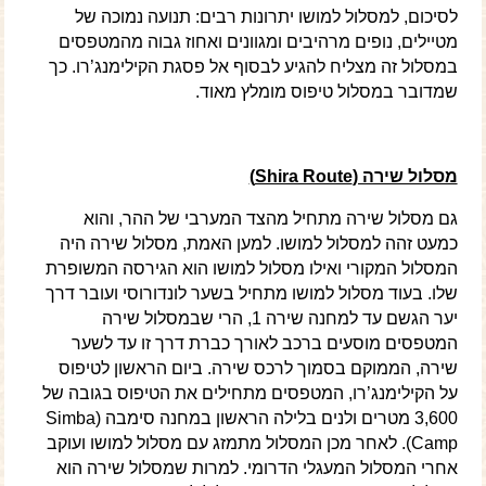
לסיכום, למסלול למושו יתרונות רבים: תנועה נמוכה של
מטיילים, נופים מרהיבים ומגוונים ואחוז גבוה מהמטפסים
במסלול זה מצליח להגיע לבסוף אל פסגת הקילימנג’רו. כך
שמדובר במסלול טיפוס מומלץ מאוד.
מסלול שירה (
Shira Route
)
גם מסלול שירה מתחיל מהצד המערבי של ההר, והוא
כמעט זהה למסלול למושו. למען האמת, מסלול שירה היה
המסלול המקורי ואילו מסלול למושו הוא הגירסה המשופרת
שלו. בעוד מסלול למושו מתחיל בשער לונדורוסי ועובר דרך
יער הגשם עד למחנה שירה 1, הרי שבמסלול שירה
המטפסים מוסעים ברכב לאורך כברת דרך זו עד לשער
שירה, הממוקם בסמוך לרכס שירה. ביום הראשון לטיפוס
על הקילימנג’רו, המטפסים מתחילים את הטיפוס בגובה של
3,600 מטרים ולנים בלילה הראשון במחנה סימבה (Simba
Camp). לאחר מכן המסלול מתמזג עם מסלול למושו ועוקב
אחרי המסלול המעגלי הדרומי. למרות שמסלול שירה הוא