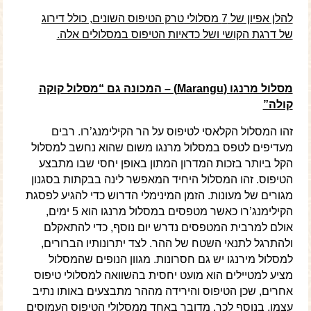
להלן אפיון של 7 מסלולי טרק הטיפוס השונים, כולל דירוג
של דרגת הקושי ושל כדאיות הטיפוס במסלולים אלה.
מסלול מרנגו (
Marangu
) – המכונה גם “מסלול קוקה
קולה”
זהו המסלול הקלאסי לטיפוס על הר הקילימנג’רו. רבים
מעדיפים לטפס במסלול מרנגו משום שהוא נחשב למסלול
הקל ביותר בזכות המדרון המתון באופן יחסי שבו מתבצע
הטיפוס. זהו המסלול היחיד המאפשר לינה בבקתות בסגנון
מגורים של מעונות. הזמן המינימלי הדרוש כדי להגיע לפסגת
הקילימנג’רו כאשר מטפסים במסלול מרנגו הוא 5 ימים,
אולם למרבית המטפסים נדרש יום נוסף, כדי להתאקלם
ולהתרגל לתנאי השטח של ההר. לצד יתרונותיו הברורים,
למסלול מירנגו יש גם חסרונות. מגוון הנופים שהמסלול
מציע למטיילים הוא מועט יחסית בהשוואה למסלולי טיפוס
אחרים, שכן הטיפוס והירידה מההר מתבצעים באותו נתיב
עצמו. בנוסף לכך, מדובר באחד ממסלולי הטיפוס העמוסים