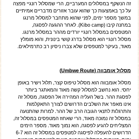
זה הנשקף במסלולים המערביים, הרי שמסלול רונגיי מפצה
על כך באמצעות כך שהוא עובר אזורים מדבריים אמיתיים
במשך מספר ימים, לפני שהוא מתחבר למסלול מרנגו
במחנה קיבו (Kibo camp). לאחר ההגעה לפסגה,
המטפסים במסלול רונגיי יורדים מההר במסלול מרנגו.
מסלול רונגיי הוא מסלול בדרג קושי בינונית, והוא מומלץ
מאוד, בעיקר למטפסים שלא צברו ניסיון רב כתרמילאים.
מסלול אומבווה (
Umbwe Route
)
מסלול אומבווה הוא מסלול טיפוס קצר, תלול וישיר באופן
יחסי. הוא נחשב למסלול קשה מאוד והמאתגר ביותר
לפסגת ההר. בשל העליה המהירה אל הפסגה, מסלול זה
אינו מאפר את השלבים הדרושים לצורך התאקלמות
והתרגלות לתנאי הגובה הרב של ההר. למרות שהתנועה
במסלול זה נמוכה מאוד, הרי שאחוז המטפסים במסלול זה,
המצליחים להגיע לפסגה, הוא נמוך מאוד. מספר הימים
הדרושים להעפלה לפיסגה למטפסים במסלול זה הוא 6-7