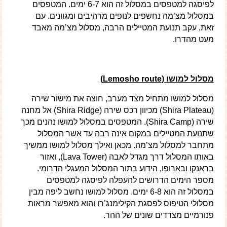
לפיסגה למטפסים במסלול זה הוא 6-7 ימים. המטפסים
במסלול מצ’מה נחשפים לנופים מרהיבים ומגוונים. עם
זאת, עקב תנועת המטיילים הרבה, מסלול מצ’מה מאבד
מעט מהדרו.
מסלול למושו (
Lemosho route
)
מסלול למושו מתחיל מצד מערב, חוצה את מישור שירה
(Shira Plateau) מכיוון רכס שירה (Shira Ridge) אל מחנה
שירה (Shira Camp). המטפסים במסלול למושו נהנים מכך
שתנועת המטיילים במקום אינה רבה עד אשר המסלול
מתחבר למסלול מצ’מה. מכאן ואילך מסלול למושו ממשיך
באותו המסלול דרך מגדל לאבה (Lava Tower), ואזור
בראנקו ובארופו, הידוע בתור המסלול המעגלי הדרומי.
מספר הימים הדרושים להעפלה לפיסגה למטפסים
במסלול זה הוא 6-8 ימים. מסלול למושו נחשב ליפה מבין
מסלולי הטיפוס לפסגת הקילימנג’רו והוא מאפשר מראות
פנורמיים מצדדים שונים של ההר.