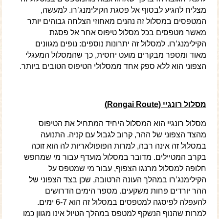
מצליח להגיע לבסוף אל פסגת הקילימנג’רו. למעשה,
המטפסים במסלול זה נהנים מאחוזי הצלחה גבוהים יותר
מאשר מטפסים בכל מסלול טיפוס אחר אל פסגת
הקילימנג’רו. למסלול זה יתרונות נוספים: נופים מגוונים
מאוד ומספר מבקרים מועט יחסית, כך שהמסלול המעגלי
הצפוני הוא ללא ספק אחד ממסלולי הטיפוס הטובים ביותר.
מסלול רונגיי (
Rongai Route
)
מסלול רונגיי הוא המסלול היחיד המתחיל את הטיפוס
מהצד הצפוני של ההר, קרוב לגבול עם קניה. התנועה
במסלול זה אינה רבה, למרות הפופולאריות לה הוא זוכה
בקרב המטיילים. מדובר במסלול מועדף עבור מי שמחפש
חלופה למסלול מרנגו הצפוף, עבור מי שמטפס על
הקילימנג’רו במהלך העונה הרטובה, שכן בצד הצפוני של
ההר יורדים פחות משקעים. מספר הימים הדרושים
להעפלה לפיסגה למטפסים במסלול זה הוא 6-7 ימים.
למרות שהנוף הנשקף למטפס במהלך הטיול אינו מגוון כמו