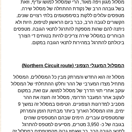
מסלול מגוון ויפה מאוד, הרי שמסלול למושו עדיף, וזאת
בשל גובהה הרב של נקודת ההתחלה של מסלול שירה.
מטפסים עלולים ללקות בסימפטומים בלתי רצויים שונים,
הקשורים לגובה הרב, כבר ביום הראשון לטיפוס, היות ולא
ניתנה להם שהות מספקת להתרגל לתנאי הגובה. מטפסים
הבוחרים במסלול שירה צריכים להיות בטוחים די הצורך
ביכולתם להתרגל במהירות לתנאי הגובה במקום.
המסלול המעגלי הצפוני (
Northern Circuit route)
מסלול זה הוא החדש והמרתק מבין כל המסלולים. המסלול
מתחיל מצדו המערבי של ההר וחלקו ההתחלתי של המסלול
עוקב אחרי תווי הדרך של מסלול למושו. עם זאת, במקום
לעקוב אחר המעבר הדרומי, מסלול זה חוצה את ההר
מסביב למדרונות הצפוניים. הטיפוס במסלול זה נמשך 9
ימים, וזהו המסלול הארוך ביותר מבחינת הזמן והמרחק
שהמטפסים עוברים. הימים שבהם המטפסים שוהים
בגובה של כ- 3,950 מטרים, מסייעים למטפס להתרגל
לתנאי הגובה הרב. כך שאחוז גבוה מהמטפסים במסלול זה